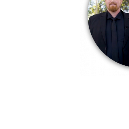
da –
Buiting